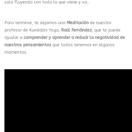
solo fluyendo con todo lo que viene y va…
Para terminar, te dejamos una
Meditación
de nuestro
profesor de Kundalini Yoga,
Raúl Fernández
, que te puede
ayudar a
comprender y aprender a reducir la negatividad de
nuestros pensamientos
que todos tenemos en algunos
momentos.