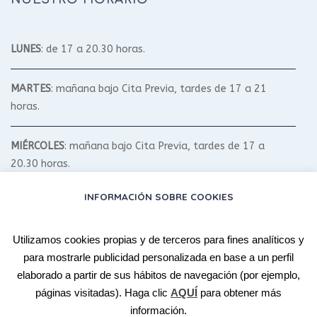
LUNES
: de 17 a 20.30 horas.
MARTES
: mañana bajo Cita Previa, tardes de 17 a 21
horas.
MIÉRCOLES
: mañana bajo Cita Previa, tardes de 17 a
20.30 horas.
INFORMACIÓN SOBRE COOKIES
JUEVES
: mañana bajo Cita Previa, tardes de 17 a 20.30
horas.
Utilizamos cookies propias y de terceros para fines analíticos y
para mostrarle publicidad personalizada en base a un perfil
VIERNES
: bajo Cita Previa.
elaborado a partir de sus hábitos de navegación (por ejemplo,
páginas visitadas). Haga clic
AQUÍ
para obtener más
SÁBADO Y DOMINGO
: según Talleres y Cursos.
información.