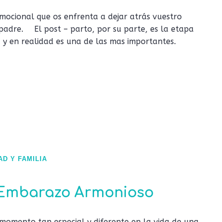
mocional que os enfrenta a dejar atrás vuestro
adre. ⠀ El post – parto, por su parte, es la etapa
 y en realidad es una de las mas importantes. ⠀
D Y FAMILIA
n Embarazo Armonioso
momento tan especial y diferente en la vida de una