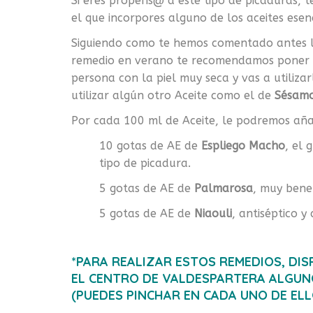
Si eres propens@ a este tipo de picaduras, 
el que incorpores alguno de los aceites ese
Siguiendo como te hemos comentado antes las 
remedio en verano te recomendamos poner 
persona con la piel muy seca y vas a utiliz
utilizar algún otro Aceite como el de
Sésam
Por cada 100 ml de Aceite, le podremos añadi
10 gotas de AE de
Espliego Macho
, el
tipo de picadura.
5 gotas de AE de
Palmarosa
, muy benef
5 gotas de AE de
Niaouli
, antiséptico 
*PARA REALIZAR ESTOS REMEDIOS, DI
EL CENTRO DE VALDESPARTERA ALGUN
(PUEDES PINCHAR EN CADA UNO DE ELL