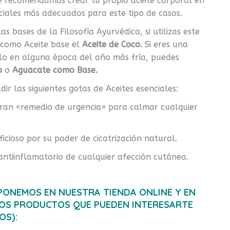
te recomendamos crear tu propio aceite corporal en
nciales más adecuados para este tipo de casos.
bases de la Filosofía Ayurvédica, si utilizas este
como Aceite base el
Aceite de Coco.
Si eres una
arlo en alguna época del año más fría, puedes
o
o
Aguacate como Base.
r las siguientes gotas de Aceites esenciales:
 gran «remedio de urgencia» para calmar cualquier
icioso por su poder de cicatrización natural.
y antiinflamatorio de cualquier afección cutánea.
SPONEMOS EN NUESTRA TIENDA ONLINE Y EN
OS PRODUCTOS QUE PUEDEN INTERESARTE
OS):