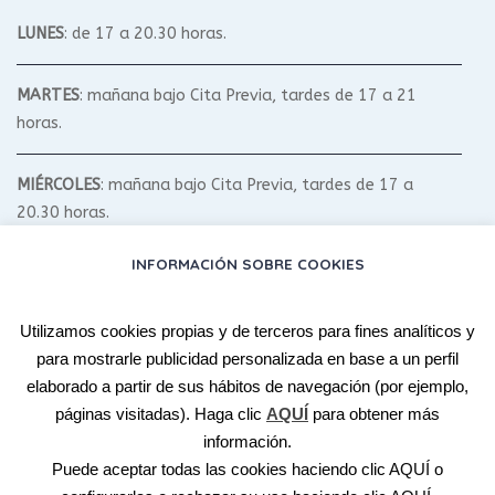
LUNES
: de 17 a 20.30 horas.
MARTES
: mañana bajo Cita Previa, tardes de 17 a 21
horas.
MIÉRCOLES
: mañana bajo Cita Previa, tardes de 17 a
20.30 horas.
INFORMACIÓN SOBRE COOKIES
JUEVES
: mañana bajo Cita Previa, tardes de 17 a 20.30
horas.
Utilizamos cookies propias y de terceros para fines analíticos y
para mostrarle publicidad personalizada en base a un perfil
VIERNES
: bajo Cita Previa.
elaborado a partir de sus hábitos de navegación (por ejemplo,
páginas visitadas). Haga clic
AQUÍ
para obtener más
SÁBADO Y DOMINGO
: según Talleres y Cursos.
información.
Puede aceptar todas las cookies haciendo clic
AQUÍ
o