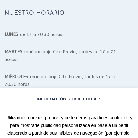
NUESTRO HORARIO
LUNES
: de 17 a 20.30 horas.
MARTES
: mañana bajo Cita Previa, tardes de 17 a 21
horas.
MIÉRCOLES
: mañana bajo Cita Previa, tardes de 17 a
20.30 horas.
INFORMACIÓN SOBRE COOKIES
JUEVES
: mañana bajo Cita Previa, tardes de 17 a 20.30
horas.
Utilizamos cookies propias y de terceros para fines analíticos y
para mostrarle publicidad personalizada en base a un perfil
VIERNES
: bajo Cita Previa.
elaborado a partir de sus hábitos de navegación (por ejemplo,