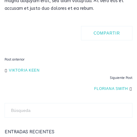
magna aliquyam erat, sed diam voluptua. At vero eos et
accusam et justo duo dolores et ea rebum.
COMPARTIR
Post anterior
POST
VIKTORIA KEEN
Siguiente Post
NAVIGATION
FLORIANA SMITH
ENTRADAS RECIENTES