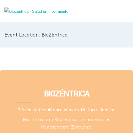
Event Location: BioZéntrica
BIOZÉNTRICA
Avenida Casablanca número 16, local derecha
Nuestro centro BioZéntrica se encuentra en
Valdespartera (Zaragoza)