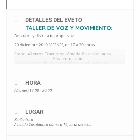
DETALLES DEL EVETO
TALLER DE VOZ Y MOVIMIENTO:
Descubre y disfruta tu propia voz
20 diciembre 2019, VIERNES, de 17 a 20 horas.
Precio: 40 euros. Traer ropa cómoda. Plazas limitadas
Más información
La voz es un medio de
expresión
que habitualmente
utilizamos, aunque solemos creer, equivocadamente, que
sólo los cantantes y profesionales pueden utilizarla para
cantar y expresar de una forma artística y creativa.
HORA
Todo individuo es portador de una gran sabiduría interior y gran
(Viernes) 17:00 - 20:00
creatividad que necesita ser expresada al mundo.
En este taller te propongo ir descubriendo tu propia voz a
través de diferentes ejercicios corporales y visualizaciones
guiadas, ayudándonos de tu imaginación y de tus ganas de
LUGAR
experimentar
y
compartir
en el grupo. Exploraremos la
BioZéntrica
vibración
que se producen en nuestro cuerpo cuando
Avenida Casablanca número 16, local derecha
emitimos un sonido, crearemos melodías, rítmos y pequeñas
composiciones con movimiento…