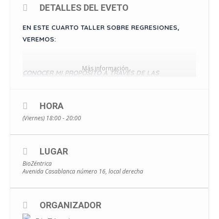
DETALLES DEL EVETO
EN ESTE CUARTO TALLER SOBRE REGRESIONES,
VEREMOS:
Más información
CONOCER MI PROPÓSITO A TRAVÉS DE LAS
REGRESIONES
HORA
EN UN PROCESO TERAPÉUTICO A TRAVÉS DE LAS
(Viernes) 18:00 - 20:00
REGRESIONES, PODEMOS ACCEDER A VALIOSA
INFORMACIÓN
LUGAR
ACERCA DE NUESTRO PROPÓSITO, ES DECIR,
BioZéntrica
ACERCA DE AQUELLO QUE EN ESTA VIDA ESTAMOS
Avenida Casablanca número 16, local derecha
LLAMADOS A
POTENCIAR, CREAR O COMPARTIR. VEREMOS EN ESTE
TALLER CÓMO PODEMOS RESCATAR LOS VALORES
ORGANIZADOR
DE