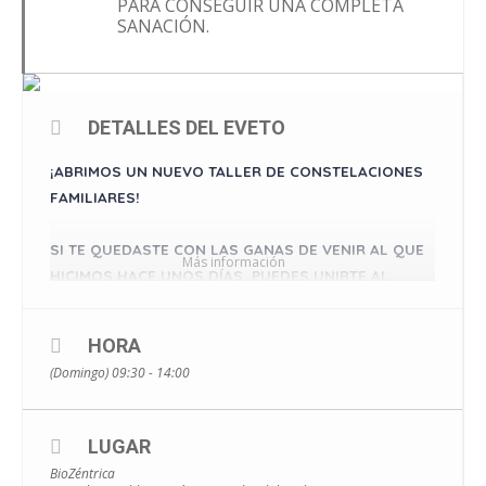
PARA CONSEGUIR UNA COMPLETA
SANACIÓN.
DETALLES DEL EVETO
¡ABRIMOS UN NUEVO TALLER DE CONSTELACIONES
FAMILIARES!
⠀
SI TE QUEDASTE CON LAS GANAS DE VENIR AL QUE
Más información
HICIMOS HACE UNOS DÍAS, PUEDES UNIRTE AL
GRUPO QUE ESTAMOS CREANDO PARA EL PRÓXIMO
DOMINGO 11 DE JULIO POR LA MAÑANA.
HORA
(Domingo) 09:30 - 14:00
⠀
UN ESPACIO EN EL QUE PODER SER CONSCIENTES
LUGAR
DEL ORIGEN DE NUESTRAS DIFICULTADES Y
BioZéntrica
ENCONTRAR UN MAYOR EQUILIBRIO EN EL SISTEMA