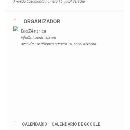
Avenida Casablanca número 16, local derecha
FAMILIAR DEL QUE FORMAMOS PARTE✨.
ORGANIZADOR
PUEDES CONSULTARNOS TODAS LAS DUDAS QUE TE
BioZéntrica
SURJAN O RESERVAR TU PLAZA MANDÁNDONOS UN
info@biozentrica.com
MENSAJE PRIVADO, POR EMAIL
Avenida Casablanca número 16, Local derecha
(INFO@BIOZENTRICA.COM) ASÍ COMO MEDIANTE
WHATSAPP (605154865).
CALENDARIO
CALENDARIO DE GOOGLE