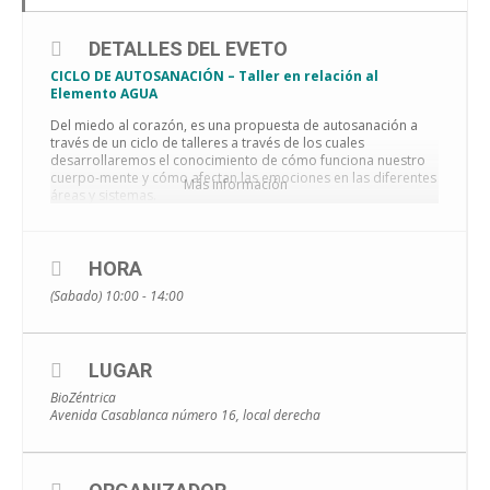
DETALLES DEL EVETO
CICLO DE AUTOSANACIÓN – Taller en relación al
Elemento AGUA
Del miedo al corazón, es una propuesta de autosanación a
través de un ciclo de talleres a través de los cuales
desarrollaremos el conocimiento de cómo funciona nuestro
cuerpo-mente y cómo afectan las emociones en las diferentes
Más información
áreas y sistemas.
Este taller estará enfocado en direccion a la comprensión de
nuestro elemento agua (emoción) con el fin de poder regular
nuestros procesos mentales y así poder Ser más Nosotros,
HORA
mas libres.
(Sabado) 10:00 - 14:00
Una forma sencilla de Sentir la emocion!💜
Aprovecha la oportunidad el Sábado 23 de NOVIEMBRE, de
10.15 a 13.45 horas, con un pequeño descanso a mitad del
LUGAR
taller.
BioZéntrica
Primera parte teorico-practica a cargo de Raúl Fernández
Avenida Casablanca número 16, local derecha
(profesor de yoga, terapeuta).
Segunda parte: baño de Gongs elemento agua, dirigido por
Bhagatjot Singh, experimentado Gongplayer y sanador a