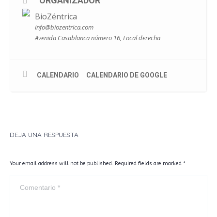
ORGANIZADOR
través del sonido y la meditación.
BioZéntrica
Si quieres reservar tu plaza, ¡llámanos (976242281 /
605154865) o escríbenos antes de que se acaben!
info@biozentrica.com
Avenida Casablanca número 16, Local derecha
CALENDARIO
CALENDARIO DE GOOGLE
DEJA UNA RESPUESTA
Your email address will not be published. Required fields are marked
*