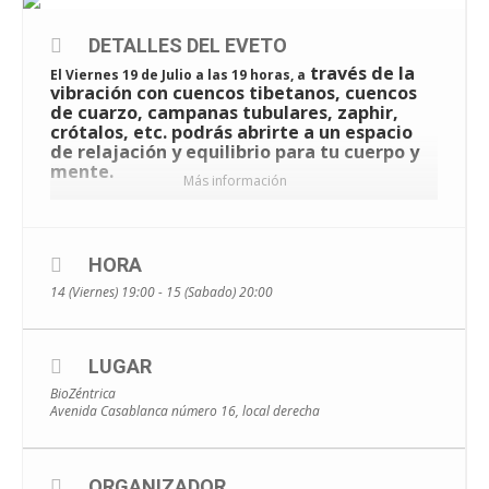
DETALLES DEL EVETO
través de la
El Viernes 19 de Julio a las 19 horas, a
vibración con cuencos tibetanos, cuencos
de cuarzo, campanas tubulares, zaphir,
crótalos, etc. podrás abrirte a un espacio
de relajación y equilibrio para tu cuerpo y
mente.
Más información
Acompaña: Belén Gascón.
HORA
Aportación: 11 euros.
14 (Viernes) 19:00 - 15 (Sabado) 20:00
Plazas muy limitadas.
LUGAR
BioZéntrica
+ INFO Y RESERVA DE PLAZA: 605154865 ☎️ O
Avenida Casablanca número 16, local derecha
ESCRIBIENDO A
INFO@BIOZENTRICA.COM
📧
ORGANIZADOR