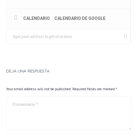
VALOR
:
69
€ POR MÓDULO.
⠀
SI QUIERES RECIBIR MÁS INFORMACIÓN O RESERVAR
CALENDARIO
CALENDARIO DE GOOGLE
TU PLAZA (SON LIMITADAS), SOLO TIENES QUE
ESCRIBIRNOS POR
WHATSAPP (605154865) O EMAIL
(INFO@BIOZENTRICA.COM).
DEJA UNA RESPUESTA
Your email address will not be published. Required fields are marked
*