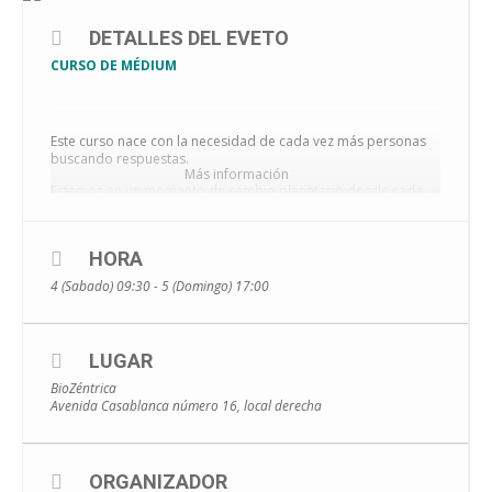
DETALLES DEL EVETO
CURSO DE MÉDIUM
Este curso nace con la necesidad de cada vez más personas
buscando respuestas.
Más información
Estamos en un momento de cambio planetario donde cada
vez nos volvemos más perceptivos y más energéticos y
somos cada vez más los que nos parece estar perdiendo la
cordura, nos parece estar en contacto con algo que no
HORA
sabemos ni expresar.
4 (Sabado) 09:30 - 5 (Domingo) 17:00
Veremos, entre otros, aspectos como:
LUGAR
¿Qué es ser médium?
BioZéntrica
Avenida Casablanca número 16, local derecha
¿Quién es llamado a ser médium y por qué?
Deberes, obligaciones y derechos de una médium.
ORGANIZADOR
Los/as médiums son elegidos en el mundo espiritual y se les