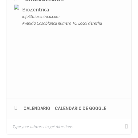
Aportación: 15 euros.
BioZéntrica
info@biozentrica.com
Plazas muy limitadas.
Avenida Casablanca número 16, Local derecha
+ INFO Y RESERVA DE PLAZA: 605154865 ☎️ O
ESCRIBIENDO A
INFO@BIOZENTRICA.COM
📧
CALENDARIO
CALENDARIO DE GOOGLE