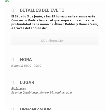
DETALLES DEL EVETO
El Sábado 3 de Junio, a las 19 horas, realizaremos este
Concierto Meditativo en el que viajaremos a nuestra
profundidad de la mano de Álvaro Robles y Hamsa Vani,
a través del sonido de:
Más información
CUENCOS DE CUARZO
HORA
CUENCOS TIBETANOS
(Sabado) 19:00 - 20:00
Y MUCHO MÁS…
LUGAR
BioZéntrica
Avenida Casablanca número 16, local derecha
A través de la vibración armónica de todo ello serás
acompañad@ en un viaje vibracional cargado de
relajación y equilibrio para tu cuerpo y mente.
ORGANIZADOR