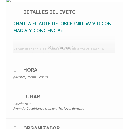
DETALLES DEL EVETO
CHARLA EL ARTE DE DISCERNIR: «VIVIR CON
MAGIA Y CONCIENCIA»
Más información
Saber discernir se convierte en un arte cuando lo
hacemos desde la Conciencia. Traer herramientas
espirituales a nuestro día a día es imprescindible para
poder comprender nuestro Camino aquí, en la Tierra.
HORA
Esta es la Introducción a la Masterclass de
Canalización.
(Viernes) 19:00 - 20:30
Será el viernes 27 de Octubre a las 19 horas.
LUGAR
BioZéntrica
Avenida Casablanca número 16, local derecha
Acompaña: María José Vázquez.
Aportación: 5€ (incluye manual).
ORGANIZADOR