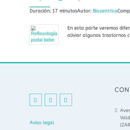
Duración: 17 minutos
Autor:
Biozentrica
Compl
En esta parte veremos dife
aliviar algunos trastornos 
CON
Aven
Vald
Aviso legal
(ZA