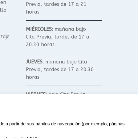
 en
Previa, tardes de 17 a 21
llo
horas.
MIÉRCOLES
: mañana bajo
izaje
Cita Previa, tardes de 17 a
20.30 horas.
JUEVES
: mañana bajo Cita
Previa, tardes de 17 a 20.30
horas.
VIERNES
: bajo Cita Previa.
SÁBADO Y DOMINGO
: según
Talleres y Cursos.
ado a partir de sus hábitos de navegación (por ejemplo, páginas