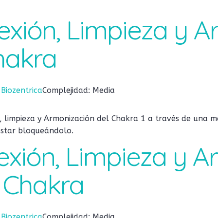
exión, Limpieza y 
hakra
:
Biozentrica
Complejidad: Media
 limpieza y Armonización del Chakra 1 a través de una me
estar bloqueándolo.
exión, Limpieza y 
 Chakra
:
Biozentrica
Complejidad: Media