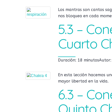
Los mantras son cantos sag
nos bloquea en cada mome
5.3 – Con
Cuarto C
Duración: 18 minutos
Autor
En esta lección hacemos un
mayor libertad en la vida.
6.3 – Con
Quinto C