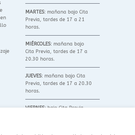
s
e
MARTES
: mañana bajo Cita
 en
Previa, tardes de 17 a 21
llo
horas.
MIÉRCOLES
: mañana bajo
izaje
Cita Previa, tardes de 17 a
20.30 horas.
JUEVES
: mañana bajo Cita
Previa, tardes de 17 a 20.30
horas.
VIERNES
: bajo Cita Previa.
SÁBADO Y DOMINGO
: según
Talleres y Cursos.