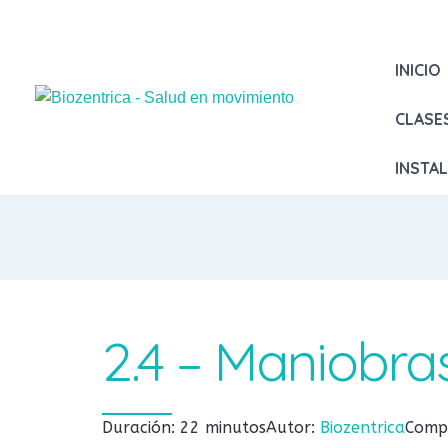
INICIO
CLASE
INSTA
2.4 – Maniobr
Duración: 22 minutos
Autor:
Biozentrica
Compl