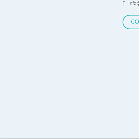
info
CO